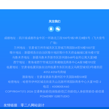
公司为李某缴纳工伤保险费用。后李某在因工外出
期间突发疾病抢救无效死亡，被认定为工亡。李某
近亲属向襄阳市工伤保险服务中心申请支付李某一
次性工亡补助金及丧葬补助金待遇，襄阳市工伤保
险服
关注我们
成都地址：四川省成都市金牛区一环路北三段100号1栋1单元8楼5号（飞大壹号
广场）
兰州地址：甘肃省兰州市城关区五里铺万商国际A塔10楼1007室
喀什地址：新疆维吾尔自治区喀什地区喀什市天府金融城C座15楼17室
乌鲁木齐地址：新疆乌鲁木齐新市区苏州路568号金邦公寓大厦3楼
西宁地址：青海省西宁市城北区青藏物流商务中心A座13楼1312室
临夏地址：甘肃省临夏回族自治州临夏市东区街道义乌商贸城1区3号楼四层
4012-4016号商铺
酒泉地址：甘肃省酒泉市肃州区中天国际B座508室
哈密地址：哈密市伊州区城北街道天山北路环球国际商务中心大厦19层-2
电话：
4008005460
COPYRIGHT(©) 2026 交通事故赔偿|保险赔偿|工伤赔偿|人身损害赔偿-赔偿通
POWERBY 028STUDIO
友情链接
零二八网站设计