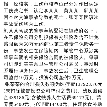
报。经核实，工伤审核单位已分别作出认定
工伤决定书，认定李某某、黄某某、郭某某
因本次交通事故导致的死亡，张某某因该次
事故受伤均为工伤。
刘某某驾驶的肇事车辆登记在镇政府名下，
在乙保险公司分别投保有交强险及含不计免
赔限额为
50万元的商业第三者责任保险各一
份，事故发生在保险期内，城管中心系涉案
肇事车辆的相关保险合同的被保险人。肇事
司机即刘某某系卫生管理公司雇员，事发时
系履行职务行为。事故发生后，卫生管理公
司垫付10万元，投资公司垫付5万元。
张某某的合理损失数额为医疗费137923.76元
(未扣除被告投资公司垫付之费用)、残疾赔偿
金439186元(含被扶养人生活费69173元)、营
养费5400元、护理费14400元、住院伙食补助