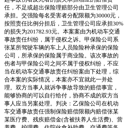
任，不足或超出保险理赔部分由卫生管理公司
承担。交强险每名受害者分配限额为30000元，
按照责任比例分担后，卫生管理公司应承担30%
的损失为201782.93元。本案案由为机动车交通
事故责任纠纷，属于侵权之诉。甲保险公司系
张某所驾驶车辆的车上人员险险种承保的保险
公司，所承保的保险属于商业险。该次事故的
伤者与甲保险公司之间不属于侵权纠纷，不应
当在机动车交通事故责任纠纷案由下处理，综
合本案的实际情况，本案亦不宜就此一并处
理。双方当事人就诉争事故导致的赔偿事宜，
能够协商的可以自行给付，协商不成的双方当
事人应当另案处理。判决：乙保险公司在机动
车交通事故责任强制保险赔偿限额内赔偿张某
某医疗费、残疾赔偿金(含被扶养人生活费)、营
养费、护理费、住院伙食补助费、交通费等各