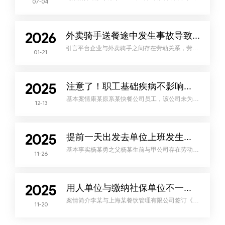
07-04
根据公司的《社会保险投保申报表》记载显示，该
公司于2024年4月13日为包括李某在内的10人办理
工伤保险。2024年4月21日早晨6时许，李某在步
行去单位上班途中发生交通事故身亡。后经人社局
认定为工伤。在人社局社会保险管理信息系统及
2026
12333自助服务一体机查询显示，李某工伤保险的参
外卖骑手送餐途中发生事故导致工伤的审查认定
保日期均为2024年4月13日，参保状态为参保缴
费。但系统同时显示，李
引言平台企业与外卖骑手之间存在劳动关系，劳动
01-21
者在完成外卖配送任务的合理期间和所必经的合理
区域内，受到事故伤害的，应当依法认定为工伤。
一、基本案情当事人：原告：李某（骑手）被告：
甘肃某电子商务有限公司事实经过：2024年9月18
日上午8时05分由于外卖配送过程中因发生交通事
2025
故导致申请人李某受伤申请认定为工伤。签订劳动
注意了！职工基础疾病不影响工伤保险待遇的享受！
合同：2024年7月20日，李某入职于甘肃某电子商
务有限公司，双方签订劳动合同，约定
基本案情康某原系某快餐公司员工，该公司未为康
12-13
某缴纳工伤保险。2019年8月，康某在上班途中发
生交通事故导致眼部受伤，被认定为工伤，某快餐
公司为工伤待遇支付主体。某快餐公司不服工伤认
定，提起行政诉讼，在行政诉讼过程中，法院委托
鉴定机构对康某眼部伤情与事故的因果关系进行鉴
2025
定，鉴定意见为康某眼球破裂是案涉事故及自身疾
提前一天出发去单位上班发生交通事故死亡，能认工亡吗？
病两因素作用的结果，案涉事故为参与度25%的次
要因素，自身疾病为主要因素。某快餐公司在行
基本事实杨某勇之父杨某生前与甲公司存在劳动关
11-26
系，甲公司为杨某安排有宿舍。甲公司2018年1月6
日至7日放假，2018年1月8日甲公司开始上班。杨
某便利用甲公司放假期间从甲公司住地三台县永明
镇骑摩托车回到三台县三元镇看望家人，杨某休息
两天后于2018年1月7日下午16时左右，驾驶二轮摩
2025
托车从家中出行，当日17时35分许杨某行驶至绵盐
用人单位与缴纳社保单位不一致，工伤保险待遇如何支付？
路17KM+550M路段（永明两河路口）左转往永明
镇方向时发生交通事
案情简介李某与上海某餐饮管理有限公司签订《劳
11-20
动合同》，担任经理一职，因李某入职后常居地及
实际工作地均为湖北省襄阳市，而上海某餐饮管理
有限公司在该地区并未设立分支机构，无法为其在
当地申请缴纳社会保险费，故委托湖北某人力资源