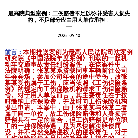
最高院典型案例：工伤赔偿不足以弥补受害人损失
的，不足部分应由用人单位承担！
2025-09-10
前言：
本期推送案例为最高人民法院司法案例
研究院《中国法院年度案例》刊载的一起机
动车交通事故责任纠纷案件，在该案件中，
法院明确：张某某系搭载同事车辆前往公司
年会会场，参加公司年会的途中受伤，故张
某某受伤属于工伤，应当依照《工伤保险条
例》的规定向工伤保险机构请求工伤保险赔
偿。对于用人单位而言，其主要责任在于按
时缴纳工伤保险费，并及时向工伤保险机构
提出申请。本案中，由于张某某与张某二者
属于同一单位，故工伤保险赔偿和人身损害
赔偿具有一定的重合，但工伤赔偿是单位职
工的一种保险待遇，是为尽快解决赔偿而
设，并不当然免除侵权人的侵权责任，对于