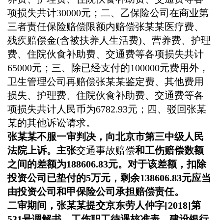
项损失共计30000元；二、乙保险公司在商业第
三者责任保险赔偿限额内赔偿张某某医疗费、
残疾赔偿金(含被扶养人生活费)、营养费、护理
费、住院伙食补助费、交通费等各项损失共计
65000元；三、除已经支付的100000元费用外，
卫生管理公司再赔偿张某某鉴定费、其他费用
损失、护理费、住院伙食补助费、交通费等各
项损失共计人民币为6782.93元；四、驳回张某
某的其他诉讼请求。
张某某不服一审判决，向北京市第三中级人民
法院上诉。主张
交通事故赔偿
和工伤赔偿数额
之间的差额为
188606.83元。对于该差额，扣除
投资公司已垫付的5万元，剩余138606.83元应当
由投资公司和甲保险公司承担赔偿责任。
二审期间，张某某提交京东劳人仲字
[2018]第
531号调解书、工伤职工待遇核准表、建设银行