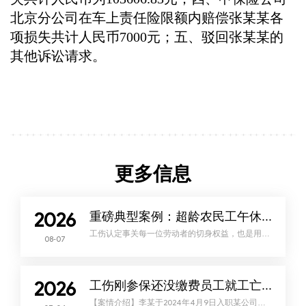
北京分公司在车上责任险限额内赔偿张某某各
项损失共计人民币7000元；五、驳回张某某的
其他诉讼请求。
更多信息
2026
重磅典型案例：超龄农民工午休病亡，视同工伤！
工伤认定事关每一位劳动者的切身权益，也是用人
08-07
单位用工风险防控的核心重点。现如今，平台经济
蓬勃发展、超龄再就业群体持续增多，工伤认定案
件愈发复杂。新就业形态用工、超龄劳动者务工、
行民交叉争议等问题频发，让工伤纠纷成为劳动争
议中的高频难点。近日，昌平法院结合司法实践，
2026
梳理当前工伤认定案件痛点，并发布典型案例，明
工伤刚参保还没缴费员工就工亡，巨额赔偿谁来赔？
确多项争议难题的裁判标准，为劳动者维权、企业
合规用工提供清晰指引。一、基本案情2022年11
【案情介绍】李某于2024年4月9日入职某公司。