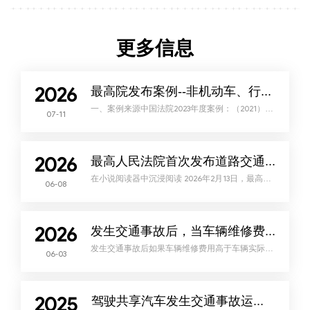
更多信息
2026
最高院发布案例--非机动车、行人是否需要承担机动车车损的赔偿责任
一、案例来源中国法院2023年度案例：（2021）苏
07-11
1311民初935号民事判决书二、事故经过2020年12
月29日8时许，被告高某驾驶电动三轮车与原告周
某驾驶的小型轿车发生碰撞，事故导致双方车辆受
损，被告高某受伤。事故发生后，原告周某于当日
将车辆送至汽车销售服务公司进行维修，支付维修
2026
费用6500元。三、案件争议焦点在机动车与非机
最高人民法院首次发布道路交通安全刑事专题指导性案例
动车之间发生的交通事故中，机动车一方是否有权
请求非机动车一方承担车辆
在小说阅读器中沉浸阅读 2026年2月13日，最高人
06-08
民法院发布第48批指导性案例（指导性案例268-
272号）。这是最高人民法院首次发布道路交通安
全刑事专题指导性案例。本批指导性案例旨在解决
道路交通安全刑事案件审判实践中的争议问题，明
确类案裁判规则，统一法律适用，促进提升相关案
2026
件办理质效，并发挥司法裁判的警示、教育、引领
发生交通事故后，当车辆维修费高于实际价值，法院这样判！
功能，促进全民守法，有效维护公共安全和人民群
众生命财产安全。一、本批指导性案例
发生交通事故后如果车辆维修费用高于车辆实际价
06-03
值应当按维修费全额赔偿还是以车辆实际价值为限
进行赔付近日汨罗市人民法院审结了这样一起交通
事故责任纠纷案件2024年9月，彭某驾驶的牵引车
及挂车与吴某驾驶的牵引车及挂车发生追尾事故，
造成彭某受伤、两车受损。交警部门认定，彭某负
2025
事故主要责任，吴某负次要责任。彭某驾驶的车辆
驾驶共享汽车发生交通事故运营商是否担责
登记在A物流公司名下，事后，A物流公司委托鉴