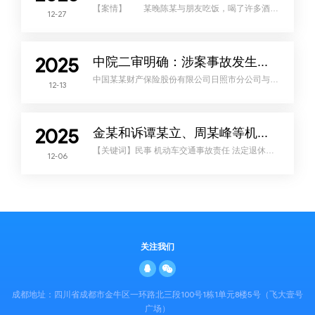
定机构对彭某驾驶的车辆修复费用进行评估，认定
【案情】 某晚陈某与朋友吃饭，喝了许多酒，
12-27
饭后陈某驾驶了手机上某平台的共享汽车软件上提
供的汽车。不料，在回家的路上发生车祸，将某一
老人徐某撞倒在地，伤势严重，经交警认定，陈某
属酒后驾驶车辆，负本次事故全部责任。徐某就受
伤一事同陈某协商，陈某称共享汽车运营商也应承
2025
担相应的赔偿责任，双方协商未果，产生争
中院二审明确：涉案事故发生后车辆损失即成为既定事实，其不以是否维修、如何维修而发生损失数额上的变化！
执。 【分歧】 共享汽车运营商是否应承担
赔偿责任？存在两种不同的意见： 第一种意见
中国某某财产保险股份有限公司日照市分公司与韩
认为，该
12-13
某军、车某幸机动车交通事故责任纠纷一案——涉
案事故发生后车辆损失即成为既定事实，其不以是
否维修、如何维修而发生损失数额上的变化案件索
引一审：山东省莒县人民法院(2023)鲁1122民初
3716号二审：山东省日照市中级人民法院 (2023)鲁
2025
11民终1842号裁判要旨保险公司主张，一审法院认
金某和诉谭某立、周某峰等机动车交通事故责任纠纷案 ——超法定退休年龄受害人的误工费请求能否予以支持
定被侵权人的车辆损失过高，且被侵权人应提供维
修发票证实实际损失的支
【关键词】民事 机动车交通事故责任 法定退休年
12-06
龄 误工费 行业标准【基本案情】 2022年4
月，被告谭某立驾驶小型轿车沿某道路由东向西行
驶至江苏省苏州市吴江区某道路路口左转弯时，与
驾驶电动三轮车的原告金某和（1952年1月出生，
案发时70岁）发生碰撞，造成两车受损及金某和受
伤的交通事故。江苏省苏州市吴江区公安局交通警
察大队经调查作出道路交通事故认定书，认定谭某
立负事故全部责任，金某和无事故责任。
关注我们
成都地址：四川省成都市金牛区一环路北三段100号1栋1单元8楼5号（飞大壹号
广场）