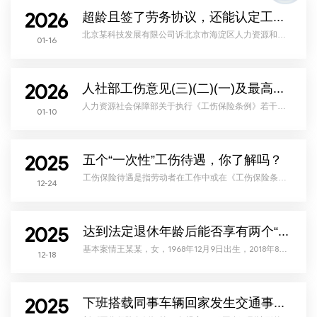
整：56502元×20=1130040元 详情如下：2026年1月19日
2026
上午10点，国务院新闻办公室举行2025年国民经济运行
超龄且签了劳务协议，还能认定工伤吗?
情况新闻发布会，国
北京某科技发展有限公司诉北京市海淀区人力资源和社
01-16
会保障局工伤保险资格认定案——超过法定退休年龄的
聘用职工工作就餐途中遭受交通事故伤害的工伤认定基
本案情席某花系北京某科技发展有限公司（以下简称北
京某科技公司）员工，与北京某科技公司签订劳务协议
（已退休人员），岗位及工作任务为种植工、综合工时
2026
员工。2022年10月27日11时33分左右，席某花在中午下
人社部工伤意见(三)(二)(一)及最高法工伤司法解释全汇总（附：工伤赔偿费用清单）
班后乘坐单位同事吴某驾驶的电动三轮摩托车从单位种
植园
人力资源社会保障部关于执行《工伤保险条例》若干问
01-10
题的意见（三）人社部发〔2025〕62号各省、自治区、
直辖市及新疆生产建设兵团人力资源社会保障厅
（局）：为更好地贯彻执行《工伤保险条例》（以下简
称《条例》），提高依法行政能力和水平，妥善解决工
作中的实际问题，保障职工和用人单位合法权益，现提
2025
出如下意见。一、《条例》第十四条和第十五条规定
五个“一次性”工伤待遇，你了解吗？
的“工作时间”的认定，应当考虑是否属于法律规定的或者
用人单位要求职
工伤保险待遇是指劳动者在工作中或在《工伤保险条
12-24
例》规定的与工作有关的特殊情况下，因意外伤害或患
职业病导致暂时或永久人身健康或生命损害时，从国家
和社会获得的物质帮助。在工伤保险待遇中，有五项待
遇属于一次性领取性质：（1）一次性伤残补助金，其享
受对象为因工致残被鉴定为一级到十级的职工。其中，
2025
一级伤残为27个月的本人工资，二级伤残为25个月的本
达到法定退休年龄后能否享有两个“一次性”补助金？
人工资，三级伤残为23个月的本人工资，四级伤残为21
个月的本
基本案情王某某，女，1968年12月9日出生，2018年8月
12-18
至某塑料制品公司上班，同年9月11日在工作过程中受
伤，2019年7月，王某某所受伤害被认定为工伤，2019
年10月，王某某被评定为劳动功能障碍程度七级。伤愈
后，王某某未再至某塑料制品公司上班。王某某向某塑
料制品公司主张工伤赔偿，某塑料制品公司拒绝给付一
2025
次性医疗补助金、一次性伤残就业补助金后，王某某提
下班搭载同事车辆回家发生交通事故，能否认定为工伤
起诉讼。意见分歧关于某塑料制品公司是否需