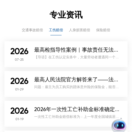
专业资讯
交通事故赔偿
工伤赔偿
人身损害赔偿
保险赔偿
2026
最高检指导性案例｜事故责任无法认定，不得拒绝工伤认定！举证责任不在劳动者
【导语】在工伤认定实务中，大量劳动者遭遇同一个维
07-25
权困境：上下班途中、因工外出发生交通事故，因属于
单方事故、无监控、无相对方，交警无法划分责任，仅
出具《交通事故证明》。长期以来，不少人社部门、地
方法院习惯性认为：劳动者无法证明自己非主要责任，
就不符合工伤条件，直接作出不予认定工伤决定。如
2026
今，最高检检例第 205 号彻底终结这一错误裁判逻辑，
最高人民法院官方解答来了——法答网精选答问（第三十五批）
确立全国统一规则：交通事故责任无法查清的，举证责
任归行政机关
问题：雇主为员工购买的团体意外险的保险金，能否冲
01-29
抵雇主赔偿责任？雇主承担赔偿责任后能否获得意外险
保险金请求权？ 答疑意见：首先，雇员所获团体意
外险保险金不应冲抵雇主对雇员依法应当承担的赔偿责
任。根据《中华人民共和国保险法》第三十九条第二款
规定，投保人为与其有劳动关系的劳动者投保人身保
2026
险，不得指定被保险人及其近亲属以外的人为受益人。
2026年一次性工亡补助金标准确定：1130040元｜全国统一
其立法本意在于，消除用人单位优势地位的影响，保障
劳动者的权益。实践
一次性工亡补助金赔偿标准为：上一年度全国城镇居民
01-19
人均可支配收入的20倍。2026年1月19日上午，2025年
国民经济运行情况新闻发布会召开，会上发布了一个重
要数据即2025年度全国城镇居民人均可支配收入为
56502元，则劳动者一次性工亡补助金标准同步进行调