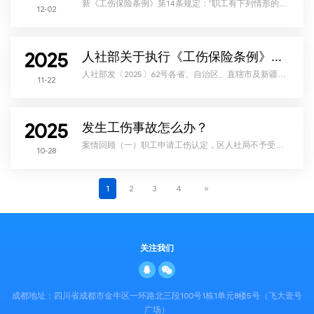
新《工伤保险条例》第14条规定：“职工有下列情形的，
12-02
应当认定为工伤：……（六）在上下班途中，受到非本
人主要责任的交通事故或者城市轨道交通、客运轮渡、
火车事故伤害的……”上下班途中包括职工正常工作时间
上下班的途中，以及职工加班后上下班的途中。《工伤
保险条例》第14条规定的“上下班途中”，应是合理时间
2025
内经过合理路线。这个合理路线，可以理解为往返于工
人社部关于执行《工伤保险条例》若干问题的意见（三）（2025.11.13）
作单位和职工居住地的一个合理的路线。 依据新
人社部发〔2025〕62号各省、自治区、直辖市及新疆生
11-22
产建设兵团人力资源社会保障厅（局）：为更好地贯彻
执行《工伤保险条例》（以下简称《条例》），提高依
法行政能力和水平，妥善解决工作中的实际问题，保障
职工和用人单位合法权益，现提出如下意见。一、《条
例》第十四条和第十五条规定的“工作时间”的认定，应当
2025
考虑是否属于法律规定的或者用人单位要求职工工作的
发生工伤事故怎么办？
时间。包括但不限于：（1）法律规定的工作时间；
（2）劳
案情回顾（一）职工申请工伤认定，区人社局不予受理
10-28
1990年7月18日，快捷客运场站经营有限公司的职工杨军
在工作中受伤，就医后被诊断为右下尺腕关节脱位，三
角纤维拉骨撕裂，需要手术治疗。因为医院没有床位，
直到1993年7月21日，医院才通知他可以住院进行手术治
疗。2017年5月16日，杨军向区人社局提出工伤认定申
1
2
3
4
»
请，要求认定他在工作中受到的伤害为工伤。2017年5月
22日，区人社局作出《不予受理决定书
关注我们
成都地址：四川省成都市金牛区一环路北三段100号1栋1单元8楼5号（飞大壹号
广场）