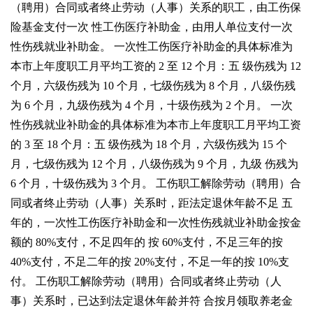
（聘用）合同或者终止劳动（人事）关系的职工，由工伤保
险基金支付一次
性工伤医疗补助金，由用人单位支付一次
性伤残就业补助金。
一次性工伤医疗补助金的具体标准为
本市上年度职工月平均工资的
2
至
12
个月：五
级伤残为
12
个月，六级伤残为
10
个月，七级伤残为
8
个月，八级伤残
为
6
个月，九级伤
残为
4
个月，十级伤残为
2
个月。
一次
性伤残就业补助金的具体标准为本市上年度职工月平均工资
的
3
至
18
个月：五
级伤残为
18
个月，六级伤残为
15
个
月，七级伤残为
12
个月，八级伤残为
9
个月，九级
伤残为
6
个月，十级伤残为
3
个月。
工伤职工解除劳动（聘用）合
同或者终止劳动（人事）关系时，距法定退休年龄不足
五
年的，一次性工伤医疗补助金和一次性伤残就业补助金按金
额的
80%
支付，不足四年的
按
60%
支付，不足三年的按
40%
支付，不足二年的按
20%
支付，不足一年的按
10%
支
付。
工伤职工解除劳动（聘用）合同或者终止劳动（人
事）关系时，已达到法定退休年龄并符
合按月领取养老金