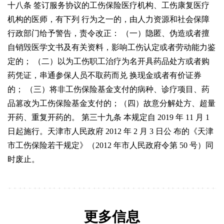
十八条 签订服务协议的工伤保险医疗机构、工伤康复医疗
机构的医师，有下列
行为之一的，由人力资源和社会保障
行政部门给予警告，责令改正：
（一）隐匿、伪造或者擅
自销毁医学文书及有关资料，影响工伤认定或者劳动能力鉴
定的；
（二）以为工伤职工治疗为名开具药品处方或者购
药凭证，串通参保人员不取药而兑
换现金或者有价证券
的；
（三）将非工伤保险基金支付的病种、诊疗项目、药
品篡改为工伤保险基金支付的；
（四）故意分解处方、超量
开药、重复开药的。
第三十九条 本规定自
2019
年
11
月
1
日起施行。天津市人民政府
2012
年
2
月
3
日公
布的《天津
市工伤保险若干规定》（
2012
年市人民政府令第
50
号）同
时废止。
更多信息