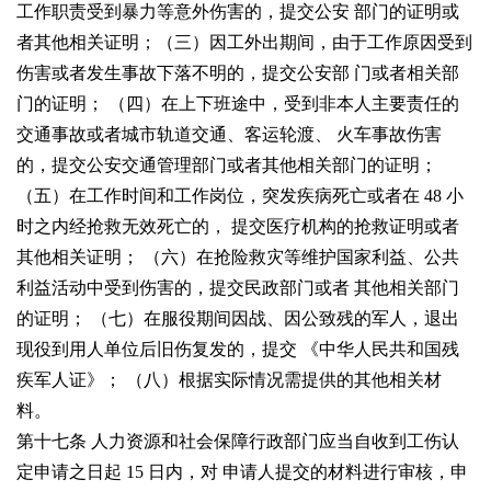
工作职责受到暴力等意外伤害的，提交公安
部门的证明或
者其他相关证明；
（三）因工外出期间，由于工作原因受到
伤害或者发生事故下落不明的，提交公安部
门或者相关部
门的证明；
（四）在上下班途中，受到非本人主要责任的
交通事故或者城市轨道交通、客运轮渡、
火车事故伤害
的，提交公安交通管理部门或者其他相关部门的证明；
（五）在工作时间和工作岗位，突发疾病死亡或者在
48
小
时之内经抢救无效死亡的，
提交医疗机构的抢救证明或者
其他相关证明；
（六）在抢险救灾等维护国家利益、公共
利益活动中受到伤害的，提交民政部门或者
其他相关部门
的证明；
（七）在服役期间因战、因公致残的军人，退出
现役到用人单位后旧伤复发的，提交
《中华人民共和国残
疾军人证》；
（八）根据实际情况需提供的其他相关材
料。
第十七条 人力资源和社会保障行政部门应当自收到工伤认
定申请之日起
15
日内，对
申请人提交的材料进行审核，申