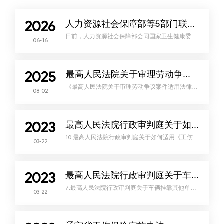
2026
人力资源社会保障部等5部门联合出台我国首部明确超龄劳动者权益的专门规章
日前，人力资源社会保障部会同国家卫生健康委、
06-16
应急管理部、税务总局、国家医保局联合出台《超
龄劳动者基本权益保障暂行规定》（以下简称《暂
行规定》），自2026年7月1日起施行。《暂行规
定》是我国首部明确超龄劳动者权益的专门规章，
填补了我国现行劳动法律制度的短板，明确了用人
2025
单位与超龄劳动者的权利和义务，保障超龄劳动者
最高人民法院关于审理劳动争议案件适用法律问题的解释（二）
的劳动报酬、休息休假、劳动安全卫生、工伤保障
等合法权益。政策原文如下：超龄劳动者基本权益
《最高人民法院关于审理劳动争议案件适用法律问
08-02
题的解释（二）》已于2025年2月17日由最高人民
法院审判委员会第1942次会议通过，现予公布，自
2025年9月1日起施行。最高人民法院2025年7月31
日法释〔2025〕12号最高人民法院关于审理劳动争
议案件适用法律问题的解释（二）（2025年2月17
2023
日最高人民法院审判委员会第1942次会议通过，自
最高人民法院行政审判庭关于如何适用《工伤保险条例》第十四条第（六）项及第十六条第（一）项如何理解的请示
2025年9月1日起施行）为正确审理劳动争议案件，
根据
10.最高人民法院行政审判庭关于如何适用《工伤保
03-22
险条例》第十四条 第（六）项及第十六条第（一）
项如何理解的请示 〔2004〕行他字第 19 号 北京
市高级人民法院： 你院京高法〔2004〕336 号《关
于对〈工伤保险条例〉第十四条第（六）项及 第十
六条第（一）项如何理解的请示》收悉。经研究，
2023
答复如下： 根据《工伤保险条例》第十四条第
最高人民法院行政审判庭关于车辆挂靠其他单位经营车辆实际所有人聘用的司机工作中伤亡能否认定为工伤
（六）项的规定，职工在上下班途中因违章 受到机
动车事故伤害的，只要
7.最高人民法院行政审判庭关于车辆挂靠其他单位
03-22
经营车辆实际所有 人聘用的司机工作中伤亡能否认
定为工伤问题的答复 〔2006〕行他字第 17 号 安徽
省高级人民法院： 你院（2006）皖行他字第 0004
号《关于车辆挂靠其他单位经营车辆实际所有人 聘
用的司机工作中伤亡能否认定为工伤问题的请示》
收悉。经研究，答复如下： 个人购买的车辆挂靠其