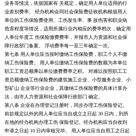
业务等情况，依据国家有
关规定，确定用人单位适用的行
业差别费率。
经办机构会同社会保险费征收机构根据用人
单位的工伤保险费使用、工伤发生率、事
故伤害和职业病
危害程度等情况，适用所属行业内相应的费率档次，确定用
人单位年度工
伤保险缴费费率，并报市人力资源和社会保
障行政部门备案。
浮动费率每一至三年确定一次。
第七条 用人单位应当按时缴纳工伤保险费，职工个人不缴
纳工伤保险费。
用人单位缴纳工伤保险费的数额为本单位
职工工资总额乘以单位缴费费率之积。
对难以按照职工工
资总额缴纳工伤保险费的建筑施工企业、小型服务企业、小
型矿山
企业等行业企业，其缴纳工伤保险费的具体计算办
法，由市人力资源和社会保障行政部门
确定。
第八条 企业在办理登记注册时，同步办理工伤保险登记。
前款规定以外的用人单位应当自成立之日起
30
日内，到所
在地的经办机构办理工伤
保险登记。经办机构应当自收到
申请之日起
10
日内审核完毕。
用人单位应当自用工之日起