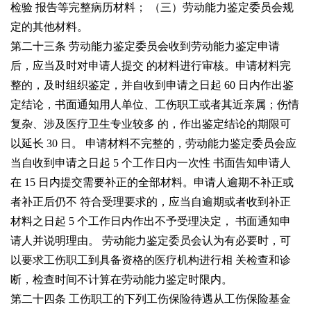
检验
报告等完整病历材料；
（三）劳动能力鉴定委员会规
定的其他材料。
第二十三条 劳动能力鉴定委员会收到劳动能力鉴定申请
后，应当及时对申请人提交
的材料进行审核。申请材料完
整的，及时组织鉴定，并自收到申请之日起
60
日内作出鉴
定结论，书面通知用人单位、工伤职工或者其近亲属；伤情
复杂、涉及医疗卫生专业较多
的，作出鉴定结论的期限可
以延长
30
日。
申请材料不完整的，劳动能力鉴定委员会应
当自收到申请之日起
5
个工作日内一次性
书面告知申请人
在
15
日内提交需要补正的全部材料。申请人逾期不补正或
者补正后仍不
符合受理要求的，应当自逾期或者收到补正
材料之日起
5
个工作日内作出不予受理决定，
书面通知申
请人并说明理由。
劳动能力鉴定委员会认为有必要时，可
以要求工伤职工到具备资格的医疗机构进行相
关检查和诊
断，检查时间不计算在劳动能力鉴定时限内。
第二十四条 工伤职工的下列工伤保险待遇从工伤保险基金