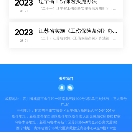
2023
辽宁省工伤保险实施办法
他单位且以挂靠单位的名义对外经营的，其聘用的
司机 与挂靠单位
（二十一）辽宁省工伤保险实施办法发布时间：
03-21
2020 年 05 月 12 日 编辑：省人社厅张宇 来源：厅
行政审批 处（政策法规处） 《辽宁省工伤保险实
施办法》业经 2017 年 12 月 13 日辽宁省第十二届
人民政府第 150 次常务会议审议通过，现予公布，
自 2018 年 2 月 1 日起施行。 代省长 唐一军 2017
2023
年 12 月 20 日第一章 总 则 第一条 为了保障因工作
江苏省实施《工伤保险条例》办法
遭受事故伤害
（二十）江苏省实施《工伤保险条例》办法第一条
03-21
为了保障因工作遭受事故伤害或者患职业病的职工
获得医疗救治和经济补 偿，促进工伤预防和工伤康
复，分散用人单位的工伤风险，根据《中华人民共
和国社会保 险法》、国务院《工伤保险条例》（以
下称《条例》），结合本省实际，制定本办法。第
二条 本省行政区域内的国家机关、企业、事业单
位、社会团体、民办非企业单位、 基金会、律师事
务所、会计师事务所等组织和有雇工的个体工
关注我们
成都地址：四川省成都市金牛区一环路北三段100号1栋1单元8楼5号（飞大壹号
广场）
兰州地址：甘肃省兰州市城关区五里铺万商国际A塔10楼1007室
喀什地址：新疆维吾尔自治区喀什地区喀什市天府金融城C座15楼17室
乌鲁木齐地址：新疆乌鲁木齐新市区苏州路568号金邦公寓大厦3楼
西宁地址：青海省西宁市城北区青藏物流商务中心A座13楼1312室