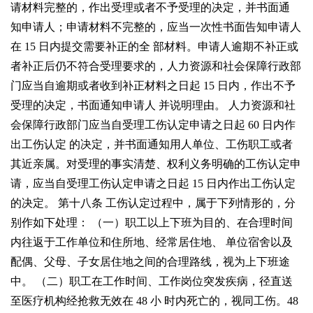
请材料完整的，作出受理或者不予受理的决定，并书面通
知申请人；申请材料不完整的，应当一次性书面告知申请人
在
15
日内提交需要补正的全
部材料。申请人逾期不补正或
者补正后仍不符合受理要求的，人力资源和社会保障行政部
门应当自逾期或者收到补正材料之日起
15
日内，作出不予
受理的决定，书面通知申请人
并说明理由。
人力资源和社
会保障行政部门应当自受理工伤认定申请之日起
60
日内作
出工伤认定
的决定，并书面通知用人单位、工伤职工或者
其近亲属。对受理的事实清楚、权利义务明
确的工伤认定申
请，应当自受理工伤认定申请之日起
15
日内作出工伤认定
的决定。
第十八条 工伤认定过程中，属于下列情形的，分
别作如下处理：
（一）职工以上下班为目的、在合理时间
内往返于工作单位和住所地、经常居住地、
单位宿舍以及
配偶、父母、子女居住地之间的合理路线，视为上下班途
中。
（二）职工在工作时间、工作岗位突发疾病，径直送
至医疗机构经抢救无效在
48
小
时内死亡的，视同工伤。
48