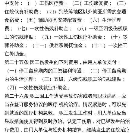
中支付：
（一）工伤医疗费；
（二）工伤康复费；
（三）
住院伙食补助费；
（四）到统筹地区以外就医所需的交通
食宿费；
（五）辅助器具安装配置费；
（六）生活护理
费；
（七）一次性伤残补助金；
（八）一级至四级伤残职
工的伤残津贴；
（九）一次性工伤医疗补助金；
（十）丧
葬补助金；
（十一）供养亲属抚恤金；
（十二）一次性工
亡补助金。
第二十五条 因工伤发生的下列费用，由用人单位支付：
（一）停工留薪期内的工资福利待遇；
（二）停工留薪期
内的生活护理；
（三）五级、六级伤残职工的伤残津贴；
（四）一次性伤残就业补助金。
第二十六条 职工因工作遭受事故伤害或者患职业病的，应
当在签订服务协议的医疗
机构治疗。情况紧急时，可以先
到就近的医疗机构急救。
职工发生工伤时，用人单位应当
采取措施使其得到及时救治。认定工伤后，对已经发
生的治
疗费用，由用人单位与经办机构结算。继续发生的住院治疗