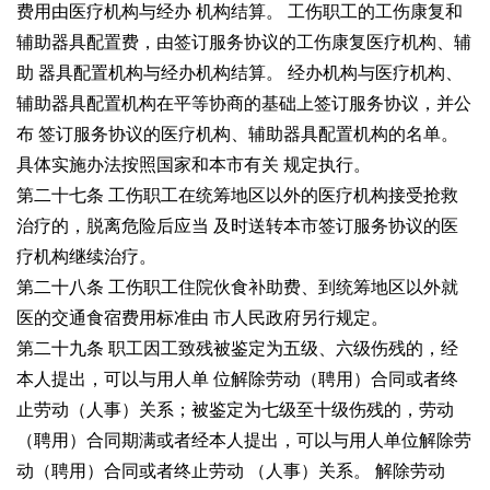
费用由医疗机构与经办
机构结算。
工伤职工的工伤康复和
辅助器具配置费，由签订服务协议的工伤康复医疗机构、辅
助
器具配置机构与经办机构结算。
经办机构与医疗机构、
辅助器具配置机构在平等协商的基础上签订服务协议，并公
布
签订服务协议的医疗机构、辅助器具配置机构的名单。
具体实施办法按照国家和本市有关
规定执行。
第二十七条 工伤职工在统筹地区以外的医疗机构接受抢救
治疗的，脱离危险后应当
及时送转本市签订服务协议的医
疗机构继续治疗。
第二十八条 工伤职工住院伙食补助费、到统筹地区以外就
医的交通食宿费用标准由
市人民政府另行规定。
第二十九条 职工因工致残被鉴定为五级、六级伤残的，经
本人提出，可以与用人单
位解除劳动（聘用）合同或者终
止劳动（人事）关系；被鉴定为七级至十级伤残的，劳动
（聘用）合同期满或者经本人提出，可以与用人单位解除劳
动（聘用）合同或者终止劳动
（人事）关系。
解除劳动