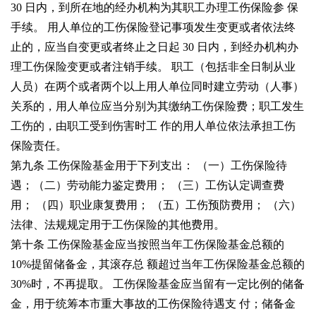
30
日内，到所在地的经办机构为其职工办理工伤保险参
保
手续。
用人单位的工伤保险登记事项发生变更或者依法终
止的，应当自变更或者终止之日起
30
日内，到经办机构办
理工伤保险变更或者注销手续。
职工（包括非全日制从业
人员）在两个或者两个以上用人单位同时建立劳动（人事）
关系的，用人单位应当分别为其缴纳工伤保险费；职工发生
工伤的，由职工受到伤害时工
作的用人单位依法承担工伤
保险责任。
第九条 工伤保险基金用于下列支出：
（一）工伤保险待
遇；
（二）劳动能力鉴定费用；
（三）工伤认定调查费
用；
（四）职业康复费用；
（五）工伤预防费用；
（六）
法律、法规规定用于工伤保险的其他费用。
第十条 工伤保险基金应当按照当年工伤保险基金总额的
10%
提留储备金，其滚存总
额超过当年工伤保险基金总额的
30%
时，不再提取。
工伤保险基金应当留有一定比例的储备
金，用于统筹本市重大事故的工伤保险待遇支
付；储备金