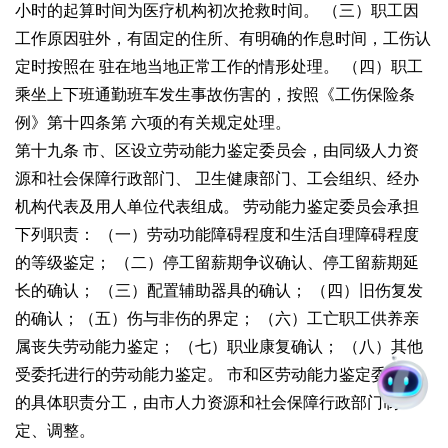
小时的起算时间为医疗机构初次抢救时间。
（三）职工因
工作原因驻外，有固定的住所、有明确的作息时间，工伤认
定时按照在
驻在地当地正常工作的情形处理。
（四）职工
乘坐上下班通勤班车发生事故伤害的，按照《工伤保险条
例》第十四条第
六项的有关规定处理。
第十九条 市、区设立劳动能力鉴定委员会，由同级人力资
源和社会保障行政部门、
卫生健康部门、工会组织、经办
机构代表及用人单位代表组成。
劳动能力鉴定委员会承担
下列职责：
（一）劳动功能障碍程度和生活自理障碍程度
的等级鉴定；
（二）停工留薪期争议确认、停工留薪期延
长的确认；
（三）配置辅助器具的确认；
（四）旧伤复发
的确认；
（五）伤与非伤的界定；
（六）工亡职工供养亲
属丧失劳动能力鉴定；
（七）职业康复确认；
（八）其他
受委托进行的劳动能力鉴定。
市和区劳动能力鉴定委员会
的具体职责分工，由市人力资源和社会保障行政部门制
定、调整。