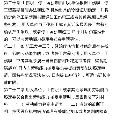
第二十条 工伤职工停工留薪期由用人单位根据工伤职工停
工留薪期管理办法和医疗
机构出具的诊断证明确定，并将
确定的停工留薪期书面通知工伤职工或者其近亲属以及经
办机构。
用人单位与工伤职工或者其近亲属因停工留薪期
确认产生争议，或者停工留薪期超过
12
个月后仍需延长
的，可以向劳动能力鉴定委员会申请确认。
第二十一条 职工发生工伤，经治疗伤情相对稳定后存在残
疾、影响劳动能力的，或
者停工留薪期满，用人单位、工
伤职工或者其近亲属应当自伤情相对稳定或者停工留薪期
满起
60
日内向劳动能力鉴定委员会提出劳动能力鉴定申
请。因特殊情况无法在
60
日内提
出申请的，可适当延长申
请时限。
第二十二条 用人单位、工伤职工或者其近亲属向劳动能力
鉴定委员会提出劳动能力
鉴定申请时，应当提交下列材
料：
（一）劳动能力鉴定申请表；
（二）有效的诊断证
明、按照医疗机构病历管理有关规定复印或者复制的检查、