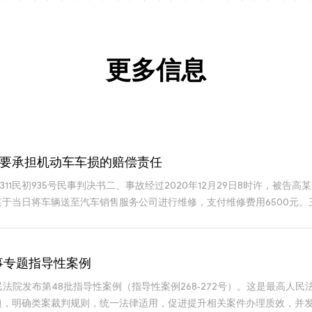
更多信息
需要承担机动车车损的赔偿责任
苏1311民初935号民事判决书二、事故经过2020年12月29日8时许，
于当日将车辆送至汽车销售服务公司进行维修，支付维修费用6500元
事专题指导性案例
高人民法院发布第48批指导性案例（指导性案例268-272号）。这是最
题，明确类案裁判规则，统一法律适用，促进提升相关案件办理质效，并