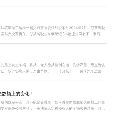
院审结了这样一起交通事故责任纠纷案件2024年9月，彭某驾驶
吴某负次要责任。彭某驾驶的车辆登记在A物流公司名下，事后，A
的路上发生车祸，将某一老人徐某撞倒在地，伤势严重，经交警认
偿责任，双方协商未果，产生争执。 【分歧】 共享汽车运营商
失数额上的变化！
即成为既定事实，其不以是否维修、如何维修而发生损失数额上的变
842号裁判要旨保险公司主张，一审法院认定被侵权人的车辆损失过高，且被