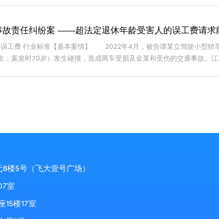
事故责任纠纷案 ——超法定退休年龄受害人的误工费请求
龄 误工费 行业标准【基本案情】 2022年4月，被告谭某立驾驶小型
月出生，案发时70岁）发生碰撞，造成两车受损及金某和受伤的交通事故
责任。
元8楼5号（飞大壹号广场）
07室
5楼17室