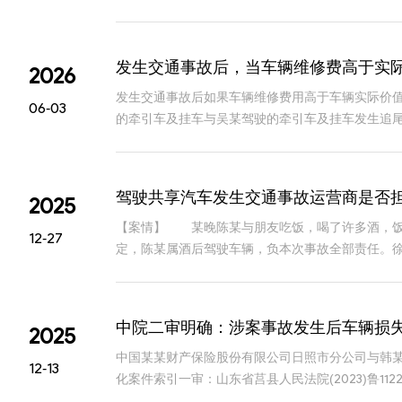
共安全和人民群众生命财产安全。一、本批指导性
发生交通事故后，当车辆维修费高于实
2026
发生交通事故后如果车辆维修费用高于车辆实际价值
06-03
的牵引车及挂车与吴某驾驶的牵引车及挂车发生追
物流公司委托鉴定机构对彭某驾驶的车辆修复费用
驾驶共享汽车发生交通事故运营商是否
2025
【案情】 某晚陈某与朋友吃饭，喝了许多酒，饭
12-27
定，陈某属酒后驾驶车辆，负本次事故全部责任。
是否应承担赔偿责任？存在两种不同的意见： 第
中院二审明确：涉案事故发生后车辆损
2025
中国某某财产保险股份有限公司日照市分公司与韩
12-13
化案件索引一审：山东省莒县人民法院(2023)鲁11
侵权人应提供维修发票证实实际损失的支