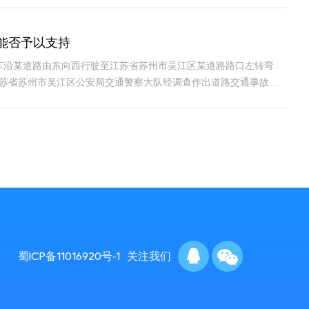
能否予以支持
轿车沿某道路由东向西行驶至江苏省苏州市吴江区某道路路口左转弯
。江苏省苏州市吴江区公安局交通警察大队经调查作出道路交通事故认
蜀ICP备11016920号-1
关注我们