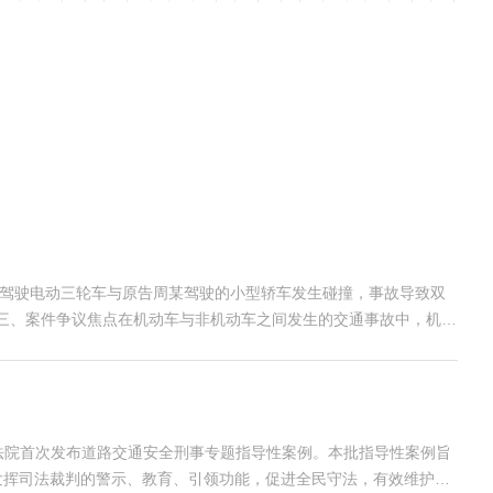
被告高某驾驶电动三轮车与原告周某驾驶的小型轿车发生碰撞，事故导致双
。三、案件争议焦点在机动车与非机动车之间发生的交通事故中，机动
高人民法院首次发布道路交通安全刑事专题指导性案例。本批指导性案例旨
发挥司法裁判的警示、教育、引领功能，促进全民守法，有效维护公