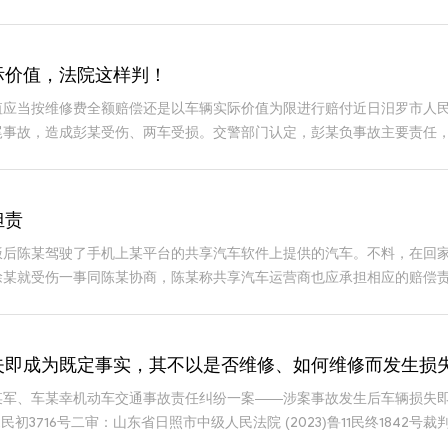
案例
际价值，法院这样判！
应当按维修费全额赔偿还是以车辆实际价值为限进行赔付近日汨罗市人民法
尾事故，造成彭某受伤、两车受损。交警部门认定，彭某负事故主要责任，
进行评估，认定
担责
后陈某驾驶了手机上某平台的共享汽车软件上提供的汽车。不料，在回家
徐某就受伤一事同陈某协商，陈某称共享汽车运营商也应承担相应的赔
一种意见认为，该
失即成为既定事实，其不以是否维修、如何维修而发生损
某军、车某幸机动车交通事故责任纠纷一案——涉案事故发生后车辆损失
22民初3716号二审：山东省日照市中级人民法院 (2023)鲁11民终1