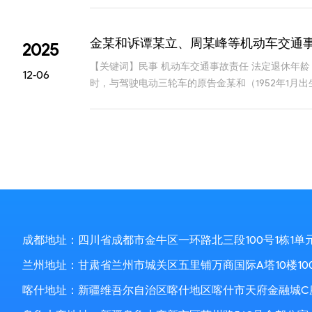
金某和诉谭某立、周某峰等机动车交通
2025
【关键词】民事 机动车交通事故责任 法定退休年
12-06
时，与驾驶电动三轮车的原告金某和（1952年1
定书，认定谭某立负事故全部责任，金某和无事故
成都地址：四川省成都市金牛区一环路北三段100号1栋1单
兰州地址：甘肃省兰州市城关区五里铺万商国际A塔10楼10
喀什地址：新疆维吾尔自治区喀什地区喀什市天府金融城C座1